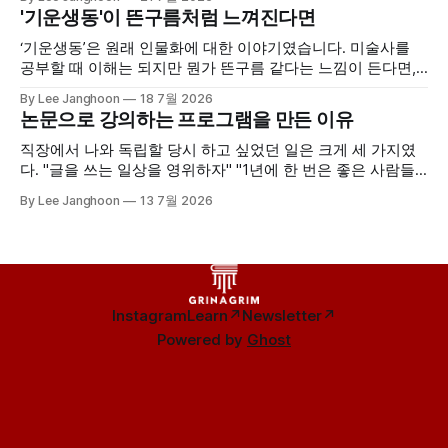
될 정도로 일본 미술의 영향을 많이 받았습니다. 현재 파리의
'기운생동'이 뜬구름처럼 느껴진다면
기메미술관은 유럽 최대의 아시아미술 컬렉션을 자랑하고, 일
본미술만 1만 점이 넘습니다. 우리나라 미술품도 많이 소장한
‘기운생동’은 원래 인물화에 대한 이야기였습니다. 미술사를
공부할 때 이해는 되지만 뭔가 뜬구름 같다는 느낌이 든다면,
그 개념이 어디서 나왔는지를 보시면 구체성을 갖게 됩니다.
By Lee Janghoon
18 7월 2026
'기운생동(氣韻生動)'은 미술 작품에 대해 말할 때 보통 “생동
논문으로 강의하는 프로그램을 만든 이유
감이 있고 실감난다”는 의미로 사용합니다. 일상에서도 사용
하죠. 그런데 정확하게 무엇을 보고 “기운생동하다”고 할
직장에서 나와 독립할 당시 하고 싶었던 일은 크게 세 가지였
다. "글을 쓰는 일상을 영위하자" "1년에 한 번은 좋은 사람들
과 아트 투어를 가자" 그리고 "좋은 논문을 소개하자"였다. 공
By Lee Janghoon
13 7월 2026
부를 계속 하면서 ‘이렇게 좋은 연구성과가 많은데 세상에 알
려지지 않다니’라는 아쉬움이 늘 있었다. 나도 그랬지만 대부
분의
Instagram
Learn↗
Newsletter↗
Powered by
Ghost