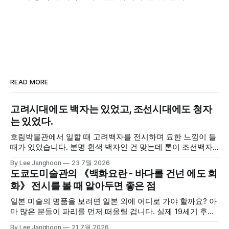
READ MORE
고려시대에도 백자는 있었고, 조선시대에도 청자
는 있었다.
호림박물관에서 일할 때 고려백자를 전시하며 묘한 느낌이 들
때가 있었습니다. 분명 흰색 백자인 건 맞는데 톤이 조선백자
와 달랐달까요? 조선백자는 쨍하고 투명한 흰색이 많은 데 반
By Lee Janghoon
23 7월 2026
해 고려백자는 글씨를 지울 때 쓰는 하얀 수정액 느낌이었죠.
도쿄도미술관의 《백화요란 - 바다를 건넌 에도 회
조선백자 안에서도 흰색이 여러 갈래인데 고려백자는 또 다른
화》 전시를 볼 때 알아두면 좋은 점
결이었습니다. 이때 색의 스펙트럼이 매우 넓다는 점에 대해
새삼
일본 미술의 명품을 보려면 일본 외에 어디로 가야 할까요? 아
마 많은 분들이 파리를 먼저 떠올릴 겁니다. 실제 19세기 후반
의 프랑스 미술은 '자포니슴(Japonisme)'이라는 용어가 확립
By Lee Janghoon
21 7월 2026