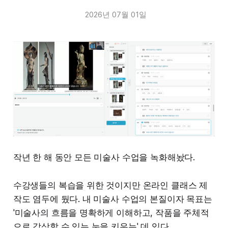
2026년 07월 01일
<춘경화조도 후스마(春景花鳥図襖)>, 17세기 초, 개인소장
바다를 건너갔던 후스마에(襖繪, 미닫이문에 그린 그
연구자들끼리 하는 자조섞인 농담에는 “원래 논문은,
림)가 약 150년 만에 다시 만납니다. 후스마에는 본래
쓴 사람과 심사하는 사람만 읽는 거잖아”가 있다.
한 세트로 그려지지만, 팔려나가는 과정에서 뿔뿔이
흩어지는 일이 잦습니다. 헤어졌던 화면들이 한 공간
그러다보니 미디어에서 <세한도> 얘기를 할 때는 조
에서 재회하는 장면은 이 전시가 교류와 재회, 그리고
금 과장하자면, 여전히 “스승 김정희에 대한 제자의
귀향에 초점이 맞춰져 있다는 것을 압축해 보여줍니
의리와 이에 대한 고마움을 표현했다” 밖에 하질 않고
다.
있다. 조금 더 보태면 논어의 한 구절을 그림으로 표현
작년 한 해 동안 모든 미술사 수업을 녹화해놨다.
한 것 정도?
그리고, 손안에 담긴 파도
수강생들의 복습을 위한 것이지만 온라인 클래스 제
그리고 문인화를 이해하기 위해서는 동아시아에서 회
작도 염두에 뒀다. 내 미술사 수업의 본질이자 목표는
화를 그린 주체에 대한 이해가 선행되어야 하는데, 여
'미술사의 흐름을 명확하게 이해하고, 작품을 주체적
전히 "학식 높은 선비가 취미로 그린, 잘 그리기보다
으로 감상할 수 있는 눈을 키우는' 데 있다.
뜻을 앞세운 그림" 정도로만 이야기된다. 조금 더 보