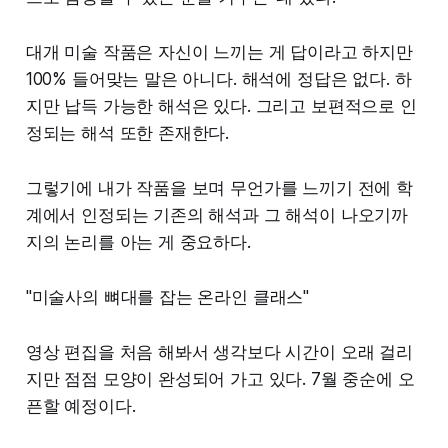
태면 사군자에 군자의 지조를 실었다는 것 정도?
대개 미술 작품은 자신이 느끼는 게 답이라고 하지만
물론 이 이야기들도 중요하다. 다만 그 다음 이야기,
100% 들어맞는 말은 아니다. 해석에 정답은 없다. 하
더 깊은 이야기도 알려지면 좋겠다는 바람이 있었다.
지만 납득 가능한 해석은 있다. 그리고 보편적으로 인
그리고 이 이야기는 논문에 담겨 있다.
정되는 해석 또한 존재한다.
개론서 위주의 강의와 책이 많은 현재, 논문으로 공부
그렇기에 내가 작품을 보며 무언가를 느끼기 전에 학
를 하는 시간을 마련하면 좋겠다는 생각에 <미술사
계에서 인정되는 기존의 해석과 그 해석이 나오기까
깊이 읽기 클래스>를 준비했다.
지의 논리를 아는 게 중요하다.
이 생각은 내 경험에서 비롯된 것이기도 하다. 학부생
"미술사의 뼈대를 잡는 온라인 클래스"
때 개론서는 암기할 것만 많을 뿐 잘 이해되지 않을
때가 많았는데, 주제별로 논문을 찾아 읽고 나서야 비
영상 편집을 처음 해봐서 생각보다 시간이 오래 걸리
로소 내용이 머리에 들어오기 시작했다.
지만 점점 모양이 완성되어 가고 있다. 7월 중순에 오
픈할 예정이다.
<미술사 깊이 읽기 클래스>는 미술사의 아이디어를