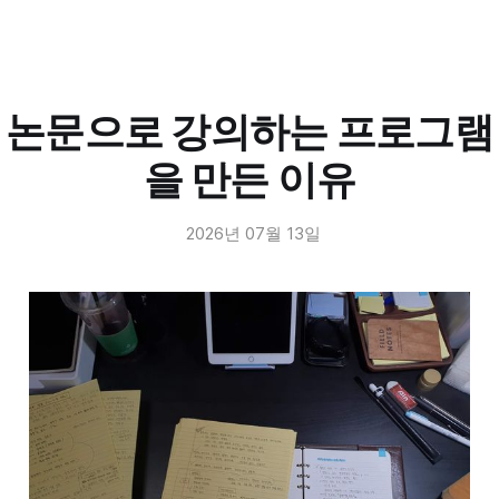
어렵지만 작품에 표현되어 있는 것이니 아예 뜬구름
영국 조지 왕자, 구보타 베이센(久保田米僊), <반딧불이 그림(蛍
잡는 건 아닙니다. 그리고 이 과정에서 작품을 보는 나
図)>, 1881, 영국박물관
만의 방식이 자리잡게 될 겁니다.
그리고 눈길을 끄는 건 합작입니다. 훗날 영국 국왕 조
논문으로 강의하는 프로그램
지 5세가 되는 조지 왕자와 화가 구보타 베이센(久保
田米僊, 1852-1906)이 함께 그린 <반딧불이 그림(蛍
을 만든 이유
図)>입니다. 왕자가 점들을 찍고, 화가가 그걸 반딧불
이로 완성했습니다. 외국의 왕자와 화가가 붓을 나눠
2026년 07월 13일
든 이 작품은 영국박물관 일본 미술 컬렉션이 사람과
사람 사이의 교류에 기반하고 있다는 것을 상징합니
다.
섹션 3. 판화로 제작한 우키요에와
직접 그린 우키요에