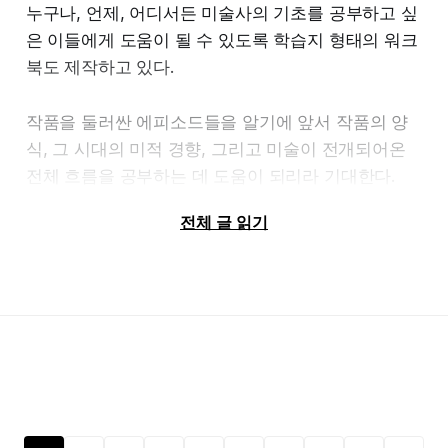
검증해가는 과정, 작품을 분석해가는 과정, 그리고 납
누구나, 언제, 어디서든 미술사의 기초를 공부하고 싶
득 가능한 해석이 무엇인지를 다양한 주제로 배우는
전시를 다 본 뒤에는 전시회에서만 판매하는 <The
은 이들에게 도움이 될 수 있도록 학습지 형태의 워크
데 도움이 될 것이다.
Great Wave 쿠키 캔>도 만날 수 있습니다. 이 쿠키
북도 제작하고 있다.
캔은 호쿠사이의 <가나가와 앞바다의 파도 아래>를
미술사를 처음 공부하는 사람들에게도 이 수업이 지
유리화로 옮기고, 측면에는 출품작을 본뜬 우키요에
작품을 둘러싼 에피소드들을 알기에 앞서 작품의 양
식의 뼈대가 되어주리라 생각한다.
타일을 28칸 격자로 배치했습니다. 모두 다른 그림들
식, 그 시대의 미적 경향, 그리고 미술이 전개되어온
입니다. 바다를 건너 돌아온 작품을 전시로 보고, 나갈
전체 흐름을 공부하는 데 도움이 되리라 기대한다.
때는 작은 캔으로 손에 쥐고 가게 하는 셈입니다
미술사 깊이 읽기 클래스
전체 글 읽기
글이나그림, 미술사 논문, 미술사 수
전시는 7월 25일(토)부터 10월 18일(일)까지 도쿄도
업, 미술사 스터디, 아트앤팁
미술관에서 열립니다. 우에노에는 도쿄국립박물관,
미술사 깊이 읽기 클래스
국립서양미술관을 주로 가는데 이번에는 도쿄도미술
관도 방문해보세요.
Google Maps
Find local businesses, view maps