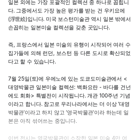
일본 외에는 가장 포괄적인 컬렉션 중 하나로 꼽힙니
다. 그중에서도 가장 높은 평가를 받는 건 우키요에
(浮世絵)입니다. 미국 보스턴미술관 역시 일본 밖에서
손꼽히는 일본미술 컬렉션을 갖춘 곳입니다.
즉, 프랑스에서 일본 미술의 유행이 시작되어 여러 수
집가들에 의해 런던, 보스턴 등 다른 도시로 확산되었
<청자 호>(조선청자), 15세기, 보물, 호림박물관
다고 할 수 있습니다.
1460년대에 경기도 광주에 왕실 전용 가마가 세워지
7월 25일(토)에 우에노에 있는 도쿄도미술관에서 <
고, 조선은 백자의 나라가 됩니다.
대영박물관 일본미술 컬렉션: 백화요란 - 바다를 건넌
에도 회화> 특별전이 시작됩니다. 개관 100주년 기념
이 가마에서는 17세기 후반까지 청자도 조금씩 제작
이라고 합니다. 참고로 우리나라에서는 더 이상 ‘대영
되었습니다. 조선시대 청자는 백자와 같은 흙으로 빚
박물관’이라고 하지 않고 ‘영국박물관’이라 하는데 일
고 청자 유약을 입힌 그릇입니다. 그래서 '백태청자'라
본은 아직 섞어쓰는 중입니다.
고도 부릅니다.
이번 전시는 영국박물관이 소장한 일본 미술 4만 여