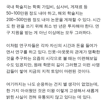
국내 학술지는 학회 가입비, 심사비, 게재료 등
50~100만원 정도 내야 하고, 해외 학술지는
200~500만원 정도 내야 논문을 게재할 수 있다. 시간
도 한 편을 쓰기 위해 최소 반 년은 투자해야 한다. 연
구 지원을 받는 게 아닌 이상에는 모두 그러하다.
가쓰시카 호쿠사이(葛飾北斎), <만물회본대전도(万物絵本大全)>
의 밑그림, 1820-1849경, 영국박물관
이처럼 연구자들은 각자 자신의 시간과 돈을 들여가
면서 연구를 하고 있다. 인풋-아웃풋의 관계가 명확한
에도시대를 대표하는 우키요에 화가 8인의 판화가 나
것을 추구하는 요즘의 시각으로 볼 때는 미련해보일
옵니다. 여기에 기타가와 우타마로(喜多川歌麿), 가쓰
수도 있겠지만, 원래 학문의 길이 그러했고 이런 사명
시카 호쿠사이(葛飾北斎), 가와나베 교사이(河鍋暁斎)
감들이 쌓여 지금의 지적 토양이 마련된 것이다.
의 육필화(肉筆畵, 붓으로 직접 그린 우키요에)가 더
해집니다. 우리가 흔히 아는 우키요에는 여러 장 찍어
여기까지는 나도 순응하는 건지 별 생각이 없었는데,
낸 판화지만, 육필화는 유일한 한 점이라는 점에서 희
한 가지 아쉬웠던 것은 이왕 이렇게 고생해서 새롭게
소성이 있습니다. 원래 우키요에가 처음 유행할 때도
밝힌 사실이 전혀 유통되지 않고 있다는 데 있다.
육필화로 시작했습니다. 대량 복제된 이미지 뒤에 가
려져 있던 화가의 화법을 직접 확인할 수 있다는 점에