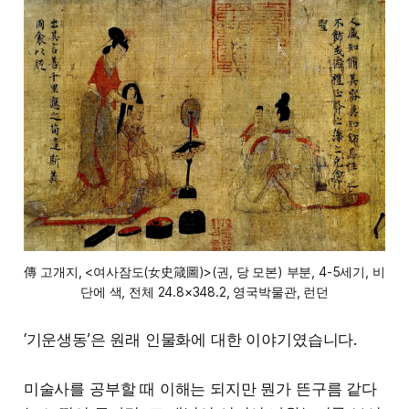
르죠. 오방색에서 파란색은 동궁이 위치한 동쪽을 상
징합니다. 그래서 왕은 백자를 쓰고, 세자가 머무는 동
궁은 청자를 썼습니다. 이러한 상징성을 위해 왕실 가
마에서 청자를 제작했던 겁니다.
✔️ 고려청자 = 회색 태토(철분 있음) + 청자 유약
마루야마 오쿄(円山応挙), <호랑이가 새끼를 건네는 그림 병풍
(철분 있음) → 깊고 그윽한 비색(옥빛에 가까운
(虎の子渡し図屛風)>, 1782-1782, 영국박물관
푸른 녹색)
이 전시가 초점을 맞춘 것은 '첫 귀향'에 있습니다. 영
✔️ 조선청자 = 백토 + 청자 유약(철분 있음) →
국으로 건너간 뒤 처음으로 다시 일본에 돌아온 작품
옅고 맑은 청색
傳 고개지, <여사잠도(女史箴圖)>(권, 당 모본) 부분, 4-5세기, 비
들이 오거든요. 물론 반환은 아니고 대여해서 전시하
단에 색, 전체 24.8×348.2, 영국박물관, 런던
는 거에 불과한데 의미를 이렇게 부여했습니다. 마루
‘기운생동’은 원래 인물화에 대한 이야기였습니다.
야마 오쿄(円山応挙)의 <호랑이가 새끼를 건네는 그
림 병풍(虎の子渡し図屛風)>가 대표작입니다.
미술사를 공부할 때 이해는 되지만 뭔가 뜬구름 같다