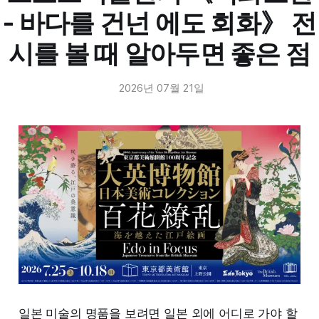
유약이 거의 투명하니 아래의 흰 흙이 그대로 비쳐 흰
- 바다를 건넌 에도 회화》 전
그릇이 됩니다. 여기에 가마 온도가 충분히 오르지 않
아 유약이 다 녹지 못해 완전한 유리질이 되지 못했습
시를 볼 때 알아두면 좋은 점
니다. 그래서 빛이 통과하는 대신 표면에서 흩어져 우
윳빛이 됩니다.
2026년 07월 21일
조선 백자가 맑고 투명한 흰색이 많다면, 고려 백자는
하얀 색 페인트를 칠한 것처럼 색다른 맛을 느끼게 하
는 이유입니다. 전시에서 백자를 보실 때 어떤 흰색인
지를 한번 보세요.
✔️ 고려백자 = 백토 + 청자 계통 유약(철분 적음)
+ 불완전하게 구워짐 → 우윳빛의 흰색
✔️ 조선백자 = 백토 + 장석질 유약(철분 거의 없
음) → 맑고 단단한 흰색
일본 미술의 명품을 보려면 일본 외에 어디로 가야 할