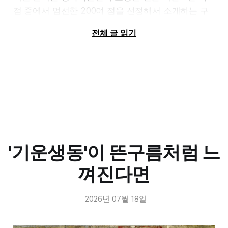
청자 유약은 거의 투명해서 아래의 흙 색이 그대로 비
점 중에서 엄선한 200여 점을 선정해서 소개하는 구
쳐 나오는데, 고려청자의 흙은 회색이라 유약과 만나
성을 취하고 있습니다.
전체 글 읽기
푸른 빛이 짙고 깊어집니다. 반면 조선청자는 하얀 흙
이다 보니 고려청자보다 더 옅고 맑은 청색이 나옵니
전시 섹션별로 소개하면 다음과 같습니다.
다. 형태는 조선시대 백자와 닮아있고 색만 달랐습니
다. 형태는 조선시대 백자와 유사하고 색만 달랐습니
다
섹션 1. 일본 미술을 한 자리에 모으
다.
고려청자의 깊은 비색(에메랄드색)은 철분 성분이 많
은 회색 흙이 청자 유약 아래에서 색을 받쳐주어 생긴
영국박물관의 일본 미술 컬렉션 형성에 기여한 인물
깊이였거든요. 그런데 조선시대 청자는 그 '받침'이 흰
'기운생동'이 뜬구름처럼 느
다섯 명을 소개하며, 컬렉터의 각기 다른 취향과 그에
흙으로 바뀌니 빛이 통과하며 색이 더욱 맑고 산뜻해
따른 소장품이 무엇이었는지를 소개합니다.
껴진다면
진 느낌이 드는 겁니다.
그러면 백자의 시대에 왜 굳이 청자를 만들었을까요?
2026년 07월 18일
섹션 2. 고향으로 돌아온 그림들
왕실에서 신분에 따라 쓰는 그릇을 나눴기 때문입니
다. 세자는 동궁에 거처한다하여 '동궁마마'라고도 부