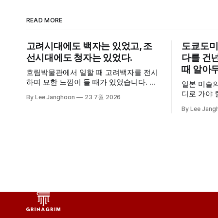
READ MORE
고려시대에도 백자는 있었고, 조
도쿄도미
선시대에도 청자는 있었다.
다를 건넌
때 알아두
호림박물관에서 일할 때 고려백자를 전시
하며 묘한 느낌이 들 때가 있었습니다. 분
일본 미술의
명 흰색 백자인 건 맞는데 톤이 조선백자
디로 가야 할까요? 아마
By Lee Janghoon
23 7월 2026
와 달랐달까요? 조선백자는 쨍하고 투명
를 먼저 떠
By Lee Jang
한 흰색이 많은 데 반해 고려백자는 글씨
의 프랑스 
를 지울 때 쓰는 하얀 수정액 느낌이었죠.
(Japoni
조선백자 안에서도 흰색이 여러 갈래인데
로 일본 미
고려백자는 또 다른 결이었습니다. 이때
현재 파리
색의 스펙트럼이 매우 넓다는 점에 대해
시아미술 
새삼
1만 점이 
이 소장한