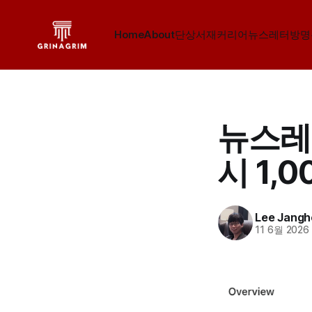
Home
About
단상
서재
커리어
뉴스레터
방명
뉴스레
시 1,
Lee Jang
11 6월 2026