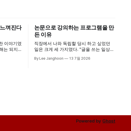
 느껴진다
논문으로 강의하는 프로그램을 만
든 이유
대한 이야기였
직장에서 나와 독립할 당시 하고 싶었던
일은 크게 세 가지였다. "글을 쓰는 일상을
든다면, 그
영위하자" "1년에 한 번은 좋은 사람들과
By Lee Janghoon
13 7월 2026
시면 구체성
아트 투어를 가자" 그리고 "좋은 논문을 소
개하자"였다. 공부를 계속 하면서 ‘이렇게
“생동감이 있
좋은 연구성과가 많은데 세상에 알려지지
니다. 일상
않다니’라는 아쉬움이 늘 있었다. 나도 그
하게 무엇을
랬지만 대부분의
Powered by
Ghost