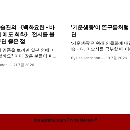
술관의 《백화요란 - 바
'기운생동'이 뜬구름처럼
 에도 회화》 전시를 볼
면
면 좋은 점
‘기운생동’은 원래 인물화에 
습니다. 미술사를 공부할 때 이해는 되지
 명품을 보려면 일본 외에 어
만 뭔가 뜬구름 같다는 느낌이 
 많은 분들이 파리
By Lee Janghoon
18 7월 2026
개념이 어디서 나왔는지를 보
올릴 겁니다. 실제 19세기 후반
hoon
21 7월 2026
을 갖게 됩니다. '기운생동(氣韻生動)'은 미
미술은 '자포니슴
술 작품에 대해 말할 때 보통 
sme)'이라는 용어가 확립될 정도
고 실감난다”는 의미로 사용합
술의 영향을 많이 받았습니다.
에서도 사용하죠. 그런데 정확
의 기메미술관은 유럽 최대의 아
보고 “기운생동하다”고 할
컬렉션을 자랑하고, 일본미술만
넘습니다. 우리나라 미술품도 많
Instagram
Learn↗
Newsletter↗