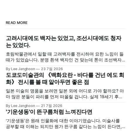
READ MORE
고려시대에도 백자는 있었고, 조선시대에도 청자
는 있었다.
호림박물관에서 일할 때 고려백자를 전시하며 묘한 느낌이 들
때가 있었습니다. 분명 흰색 백자인 건 맞는데 톤이 조선백자
와 달랐달까요? 조선백자는 쨍하고 투명한 흰색이 많은 데 반
By Lee Janghoon
23 7월 2026
해 고려백자는 글씨를 지울 때 쓰는 하얀 수정액 느낌이었죠.
도쿄도미술관의 《백화요란 - 바다를 건넌 에도 회
조선백자 안에서도 흰색이 여러 갈래인데 고려백자는 또 다른
화》 전시를 볼 때 알아두면 좋은 점
결이었습니다. 이때 색의 스펙트럼이 매우 넓다는 점에 대해
새삼
일본 미술의 명품을 보려면 일본 외에 어디로 가야 할까요? 아
마 많은 분들이 파리를 먼저 떠올릴 겁니다. 실제 19세기 후반
의 프랑스 미술은 '자포니슴(Japonisme)'이라는 용어가 확립
By Lee Janghoon
21 7월 2026
될 정도로 일본 미술의 영향을 많이 받았습니다. 현재 파리의
'기운생동'이 뜬구름처럼 느껴진다면
기메미술관은 유럽 최대의 아시아미술 컬렉션을 자랑하고, 일
본미술만 1만 점이 넘습니다. 우리나라 미술품도 많이 소장한
‘기운생동’은 원래 인물화에 대한 이야기였습니다. 미술사를
공부할 때 이해는 되지만 뭔가 뜬구름 같다는 느낌이 든다면,