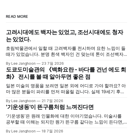
READ MORE
고려시대에도 백자는 있었고, 조선시대에도 청자
는 있었다.
호림박물관에서 일할 때 고려백자를 전시하며 묘한 느낌이 들
때가 있었습니다. 분명 흰색 백자인 건 맞는데 톤이 조선백자
와 달랐달까요? 조선백자는 쨍하고 투명한 흰색이 많은 데 반
By Lee Janghoon
23 7월 2026
해 고려백자는 글씨를 지울 때 쓰는 하얀 수정액 느낌이었죠.
도쿄도미술관의 《백화요란 - 바다를 건넌 에도 회
조선백자 안에서도 흰색이 여러 갈래인데 고려백자는 또 다른
화》 전시를 볼 때 알아두면 좋은 점
결이었습니다. 이때 색의 스펙트럼이 매우 넓다는 점에 대해
새삼
일본 미술의 명품을 보려면 일본 외에 어디로 가야 할까요? 아
마 많은 분들이 파리를 먼저 떠올릴 겁니다. 실제 19세기 후반
의 프랑스 미술은 '자포니슴(Japonisme)'이라는 용어가 확립
By Lee Janghoon
21 7월 2026
될 정도로 일본 미술의 영향을 많이 받았습니다. 현재 파리의
'기운생동'이 뜬구름처럼 느껴진다면
기메미술관은 유럽 최대의 아시아미술 컬렉션을 자랑하고, 일
본미술만 1만 점이 넘습니다. 우리나라 미술품도 많이 소장한
‘기운생동’은 원래 인물화에 대한 이야기였습니다. 미술사를
공부할 때 이해는 되지만 뭔가 뜬구름 같다는 느낌이 든다면,
그 개념이 어디서 나왔는지를 보시면 구체성을 갖게 됩니다.
By Lee Janghoon
18 7월 2026